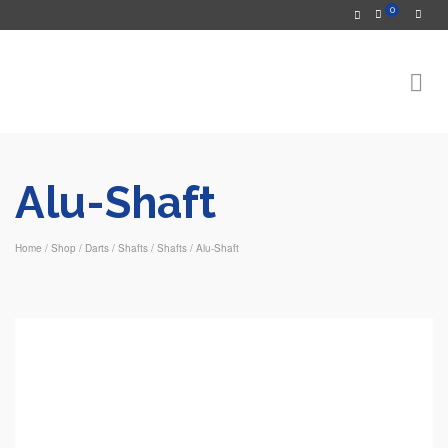
0
Alu-Shaft
Home
/
Shop
/
Darts
/
Shafts
/
Shafts
/
Alu-Shaft