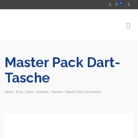
0
Master Pack Dart-
Tasche
Home
/
Shop
/
Darts
/
Zubehör
/
Taschen
/
Master Pack Dart-Tasche