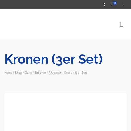
0
Kronen (3er Set)
Home
/
Shop
/
Darts
/
Zubehör
/
Allgemein
/
Kronen (3er Set)