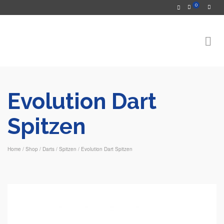
0
Evolution Dart
Spitzen
Home
/
Shop
/
Darts
/
Spitzen
/
Evolution Dart Spitzen