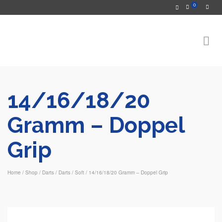
0
14/16/18/20
Gramm – Doppel
Grip
Home
/
Shop
/
Darts
/
Darts
/
Soft
/
14/16/18/20 Gramm – Doppel Grip