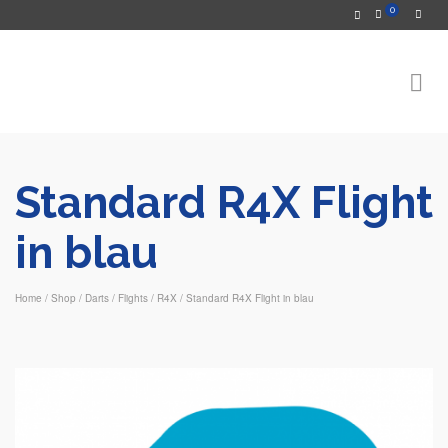
0
Standard R4X Flight
in blau
Home
/
Shop
/
Darts
/
Flights
/
R4X
/
Standard R4X Flight in blau