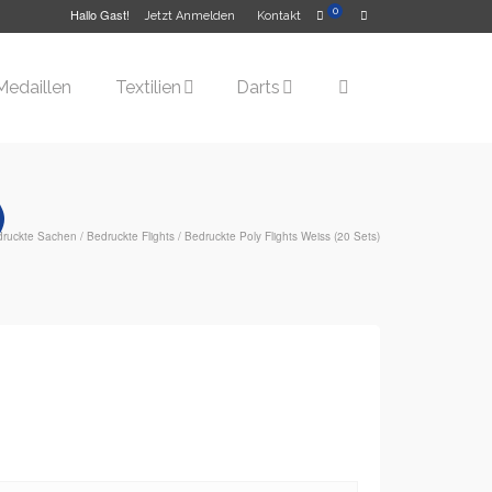
Hallo Gast!
0
Jetzt Anmelden
Kontakt
Medaillen
Textilien
Darts
)
druckte Sachen
/
Bedruckte Flights
/
Bedruckte Poly Flights Weiss (20 Sets)