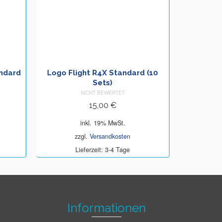
andard
Logo Flight R4X Standard (10
Bedruc
Sets)
Stan
NICHT BEWERTET
15,00
€
inkl. 19% MwSt.
zzgl.
Versandkosten
z
Lieferzeit: 3-4 Tage
L
Informationen